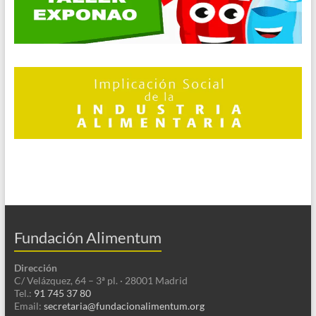
Fundación Alimentum
Dirección
C/ Velázquez, 64 – 3ª pl. · 28001 Madrid
Tel.:
91 745 37 80
Email:
secretaria@fundacionalimentum.org