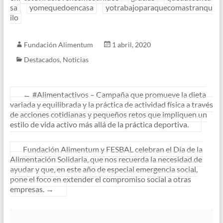
sa
yomequedoencasa
yotrabajoparaquecomastranqu
ilo
Fundación Alimentum
1 abril, 2020
Destacados
,
Noticias
←
#Alimentactivos – Campaña que promueve la dieta
variada y equilibrada y la práctica de actividad física a través
de acciones cotidianas y pequeños retos que impliquen un
estilo de vida activo más allá de la práctica deportiva.
Fundación Alimentum y FESBAL celebran el Día de la
Alimentación Solidaria, que nos recuerda la necesidad de
ayudar y que, en este año de especial emergencia social,
pone el foco en extender el compromiso social a otras
empresas.
→