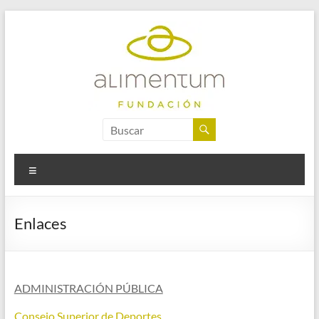
Saltar
al
contenido
Fundación
Alimentum
Menú
Enlaces
ADMINISTRACIÓN PÚBLICA
Consejo Superior de Deportes