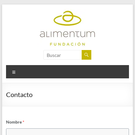
Saltar
al
contenido
Fundación
Alimentum
Menú
Contacto
Nombre
*