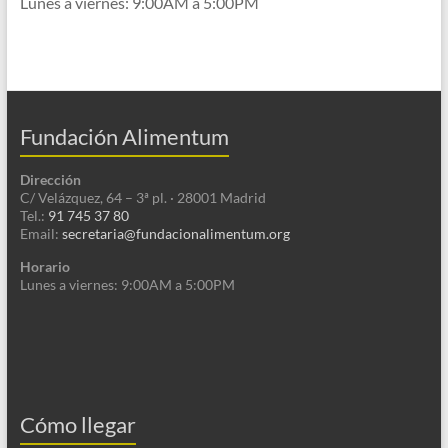
Lunes a viernes: 9:00AM a 5:00PM
Fundación Alimentum
Dirección
C/ Velázquez, 64 – 3ª pl. · 28001 Madrid
Tel.:
91 745 37 80
Email:
secretaria@fundacionalimentum.org
Horario
Lunes a viernes: 9:00AM a 5:00PM
Cómo llegar